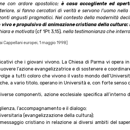
ime con ardore apostolico;
è casa accogliente ed apert
teriore, si fanno cercatori di verità e servono l’uomo nell
zonti angusti pragmatici. Nel contesto della modernità decl
 vivo e propulsivo di animazione cristiana della cultura: 
chiara e motivata
(cf 1Pt 3,15)
, nella testimonianza che inter
ai Cappellani europei, 1 maggio 1998]
ificativi che i giovani vivono. La Chiesa di Parma vi opera i
uovere l’azione evangelizzatrice e di sostenere e coordinare
ivolge a tutti coloro che vivono il vasto mondo dell’Universit
he, a vario titolo, operano in Università e, con forte senso 
diverse componenti, azione ecclesiale specifica all’interno d
glienza, l’accompagnamento e il dialogo;
niversitaria (evangelizzazione della cultura);
messaggio cristiano in relazione ai diversi ambiti del saper